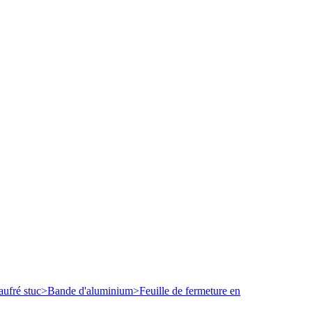
ufré stuc
>
Bande d'aluminium
>
Feuille de fermeture en