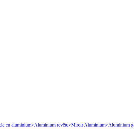
cle en aluminium
>
Aluminium revêtu
>
Miroir Aluminium
>
Aluminium ga