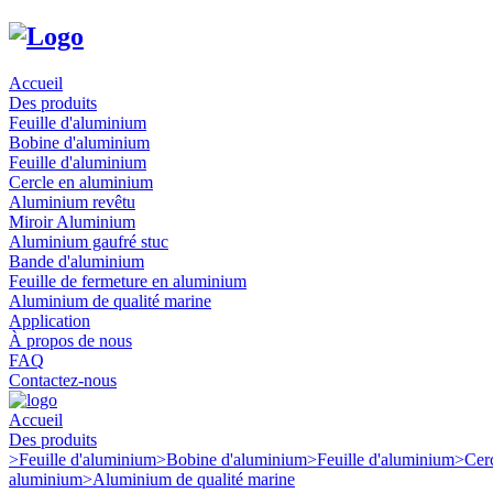
Accueil
Des produits
Feuille d'aluminium
Bobine d'aluminium
Feuille d'aluminium
Cercle en aluminium
Aluminium revêtu
Miroir Aluminium
Aluminium gaufré stuc
Bande d'aluminium
Feuille de fermeture en aluminium
Aluminium de qualité marine
Application
À propos de nous
FAQ
Contactez-nous
Accueil
Des produits
>
Feuille d'aluminium
>
Bobine d'aluminium
>
Feuille d'aluminium
>
Cer
aluminium
>
Aluminium de qualité marine