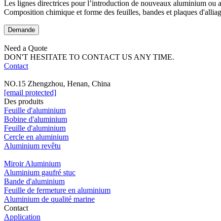
Les lignes directrices pour l’introduction de nouveaux aluminium ou
Composition chimique et forme des feuilles, bandes et plaques d'alliag
Demande
Need a Quote
DON'T HESITATE TO CONTACT US ANY TIME.
Contact
NO.15 Zhengzhou, Henan, China
[email protected]
Des produits
Feuille d'aluminium
Bobine d'aluminium
Feuille d'aluminium
Cercle en aluminium
Aluminium revêtu
Miroir Aluminium
Aluminium gaufré stuc
Bande d'aluminium
Feuille de fermeture en aluminium
Aluminium de qualité marine
Contact
Application