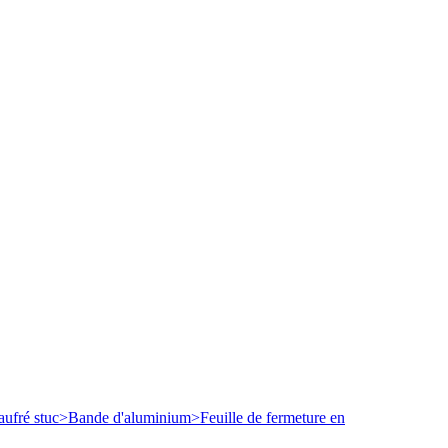
ufré stuc
>
Bande d'aluminium
>
Feuille de fermeture en