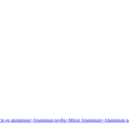
cle en aluminium
>
Aluminium revêtu
>
Miroir Aluminium
>
Aluminium ga