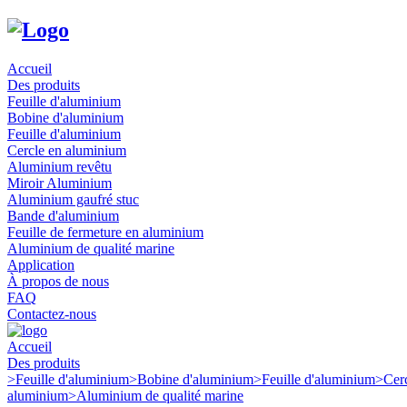
Accueil
Des produits
Feuille d'aluminium
Bobine d'aluminium
Feuille d'aluminium
Cercle en aluminium
Aluminium revêtu
Miroir Aluminium
Aluminium gaufré stuc
Bande d'aluminium
Feuille de fermeture en aluminium
Aluminium de qualité marine
Application
À propos de nous
FAQ
Contactez-nous
Accueil
Des produits
>
Feuille d'aluminium
>
Bobine d'aluminium
>
Feuille d'aluminium
>
Cer
aluminium
>
Aluminium de qualité marine