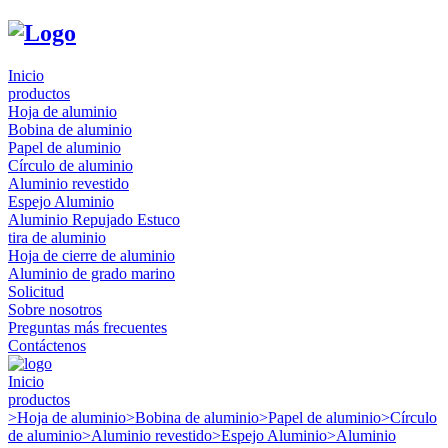
Inicio
productos
Hoja de aluminio
Bobina de aluminio
Papel de aluminio
Círculo de aluminio
Aluminio revestido
Espejo Aluminio
Aluminio Repujado Estuco
tira de aluminio
Hoja de cierre de aluminio
Aluminio de grado marino
Solicitud
Sobre nosotros
Preguntas más frecuentes
Contáctenos
Inicio
productos
>
Hoja de aluminio
>
Bobina de aluminio
>
Papel de aluminio
>
Círculo
de aluminio
>
Aluminio revestido
>
Espejo Aluminio
>
Aluminio