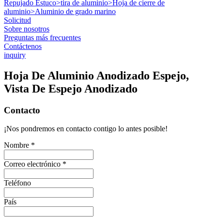
Repujado Estuco
>
tira de aluminio
>
Hoja de cierre de
aluminio
>
Aluminio de grado marino
Solicitud
Sobre nosotros
Preguntas más frecuentes
Contáctenos
inquiry
Hoja De Aluminio Anodizado Espejo,
Vista De Espejo Anodizado
Contacto
¡Nos pondremos en contacto contigo lo antes posible!
Nombre *
Correo electrónico *
Teléfono
País