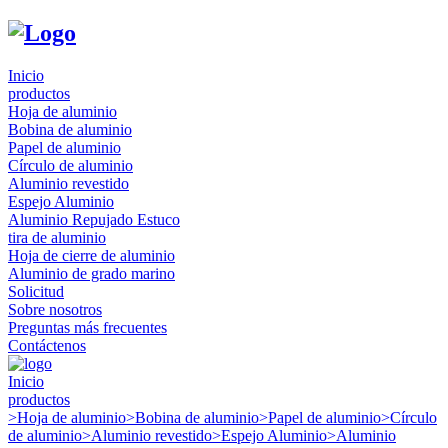
Inicio
productos
Hoja de aluminio
Bobina de aluminio
Papel de aluminio
Círculo de aluminio
Aluminio revestido
Espejo Aluminio
Aluminio Repujado Estuco
tira de aluminio
Hoja de cierre de aluminio
Aluminio de grado marino
Solicitud
Sobre nosotros
Preguntas más frecuentes
Contáctenos
Inicio
productos
>
Hoja de aluminio
>
Bobina de aluminio
>
Papel de aluminio
>
Círculo
de aluminio
>
Aluminio revestido
>
Espejo Aluminio
>
Aluminio