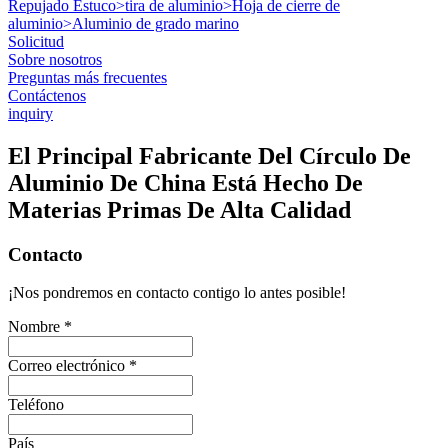
Repujado Estuco
>
tira de aluminio
>
Hoja de cierre de
aluminio
>
Aluminio de grado marino
Solicitud
Sobre nosotros
Preguntas más frecuentes
Contáctenos
inquiry
El Principal Fabricante Del Círculo De
Aluminio De China Está Hecho De
Materias Primas De Alta Calidad
Contacto
¡Nos pondremos en contacto contigo lo antes posible!
Nombre *
Correo electrónico *
Teléfono
País