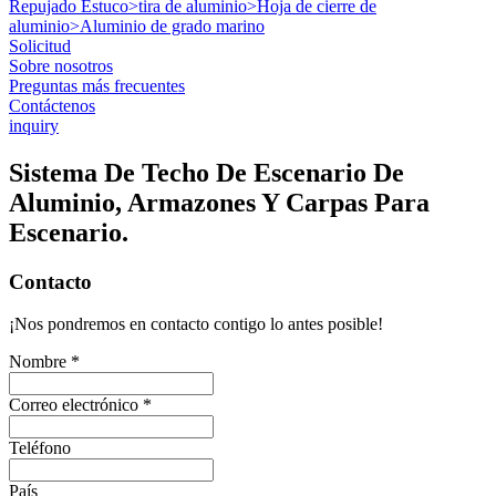
Repujado Estuco
>
tira de aluminio
>
Hoja de cierre de
aluminio
>
Aluminio de grado marino
Solicitud
Sobre nosotros
Preguntas más frecuentes
Contáctenos
inquiry
Sistema De Techo De Escenario De
Aluminio, Armazones Y Carpas Para
Escenario.
Contacto
¡Nos pondremos en contacto contigo lo antes posible!
Nombre *
Correo electrónico *
Teléfono
País