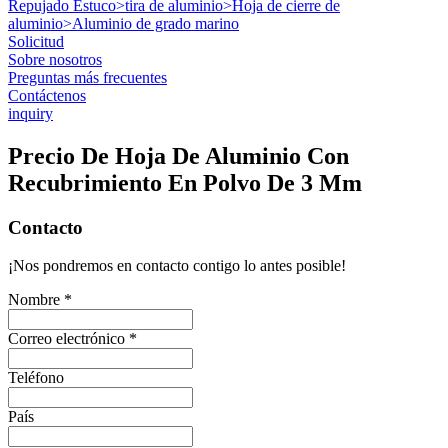
Repujado Estuco
>
tira de aluminio
>
Hoja de cierre de
aluminio
>
Aluminio de grado marino
Solicitud
Sobre nosotros
Preguntas más frecuentes
Contáctenos
inquiry
Precio De Hoja De Aluminio Con
Recubrimiento En Polvo De 3 Mm
Contacto
¡Nos pondremos en contacto contigo lo antes posible!
Nombre *
Correo electrónico *
Teléfono
País