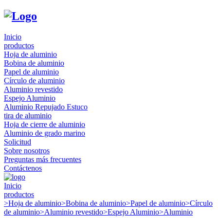
Inicio
productos
Hoja de aluminio
Bobina de aluminio
Papel de aluminio
Círculo de aluminio
Aluminio revestido
Espejo Aluminio
Aluminio Repujado Estuco
tira de aluminio
Hoja de cierre de aluminio
Aluminio de grado marino
Solicitud
Sobre nosotros
Preguntas más frecuentes
Contáctenos
Inicio
productos
>
Hoja de aluminio
>
Bobina de aluminio
>
Papel de aluminio
>
Círculo
de aluminio
>
Aluminio revestido
>
Espejo Aluminio
>
Aluminio