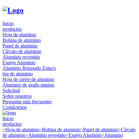
Inicio
productos
Hoja de aluminio
Bobina de aluminio
Papel de aluminio
Círculo de aluminio
Aluminio revestido
Espejo Aluminio
Aluminio Repujado Estuco
tira de aluminio
Hoja de cierre de aluminio
Aluminio de grado marino
Solicitud
Sobre nosotros
Preguntas más frecuentes
Contáctenos
Inicio
productos
>
Hoja de aluminio
>
Bobina de aluminio
>
Papel de aluminio
>
Círculo
de aluminio
>
Aluminio revestido
>
Espejo Aluminio
>
Aluminio