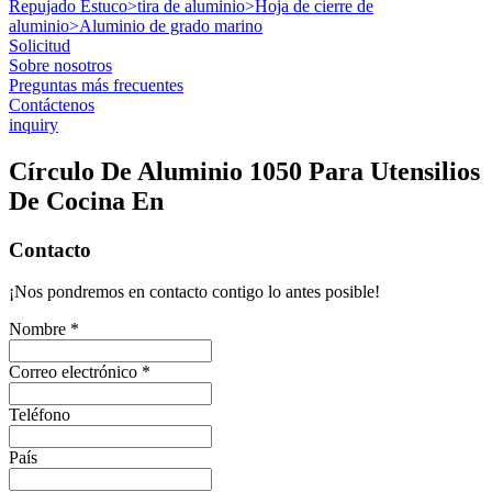
Repujado Estuco
>
tira de aluminio
>
Hoja de cierre de
aluminio
>
Aluminio de grado marino
Solicitud
Sobre nosotros
Preguntas más frecuentes
Contáctenos
inquiry
Círculo De Aluminio 1050 Para Utensilios
De Cocina En
Contacto
¡Nos pondremos en contacto contigo lo antes posible!
Nombre *
Correo electrónico *
Teléfono
País