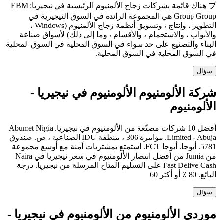
ブ هناك قائمة بشركات زجاج الألمنيوم الرئيسية في نيجيريا: EBM
Group Group هي المجموعة الرائدة في السوق النيجيرية في
التطوير ، وإنتاج ، وتسويق أنظمة زجاج الألمنيوم (Windows ،
والأبواب ، والاستحمام ، والأقسام ، وما إلى ذلك) لأسواق صناعة
البناء والتصنيع على حد سواء في السوق المحلية في السوق المحلية
في السوق المحلية في السوق المحلية.
سؤال
شركة الألومنيوم الألومنيوم في نيجيريا -
الألومنيوم
أفضل 10 شركات مصنّعة من الألومنيوم في نيجيريا. Abumet Nigia
Limited - Abuja. مؤامرة 306 ، منطقة IDU الصناعية ، ص. صندوق
5781. أبوجا. أبوجا FCT. استمتع بمشتريات آمنة مع أوسع مجموعة
من Jumia من أفضل انتصار الألومنيوم في سعر نيجيريا في Naira
Fast Delive Cash على التسليم المتاح المرسلة من نيجيريا. درجة
البائع. 80 ٪ أو أكثر 60
سؤال
موردي الألومنيوم من الألومنيوم في نيجيريا -