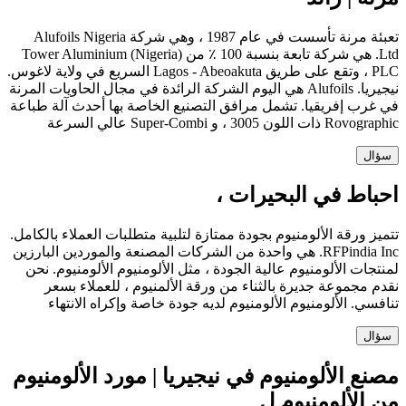
تعبئة مرنة تأسست في عام 1987 ، وهي شركة Alufoils Nigeria
Ltd. هي شركة تابعة بنسبة 100 ٪ من Tower Aluminium (Nigeria)
PLC ، وتقع على طريق Lagos - Abeoakuta السريع في ولاية لاغوس.
نيجيريا. Alufoils هي اليوم الشركة الرائدة في مجال الحاويات المرنة
في غرب إفريقيا. تشمل مرافق التصنيع الخاصة بها أحدث آلة طباعة
Rovographic ذات اللون 3005 ، و Super-Combi عالي السرعة
سؤال
احباط في البحيرات ،
تتميز ورقة الألومنيوم بجودة ممتازة لتلبية متطلبات العملاء بالكامل.
RFPindia Inc. هي واحدة من الشركات المصنعة والموردين البارزين
لمنتجات الألومنيوم عالية الجودة ، مثل الألومنيوم الألومنيوم. نحن
نقدم مجموعة جديرة بالثناء من ورقة الألمنيوم ، للعملاء بسعر
تنافسي. الألومنيوم الألومنيوم لديه جودة خاصة وإكراه الانتهاء
سؤال
مصنع الألومنيوم في نيجيريا | مورد الألومنيوم
من الألومنيوم ل