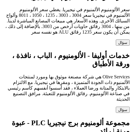
سعر الألومنيوم الألمنيوم في نيجيريا. يغطي سعر الألومنيوم
الألمنيوم في نيجيريا سعر 3004 ، 3003 ، 1235 ، 1050 ، 8011 وألواح
السبائك الأخرى. وهذه الأسعار هي مبيعات المصانع المباشرة لدينا.
من بينها ، 3004 رقائق حاويات أرخص من 3003. بالإضافة إلى ذلك ،
يمكن أن يكون سعر 1235 رقائق ALU هو نفسه سعر
سؤال
خدمات أوليفا - الألومنيوم ، الباب ، نافذة ،
ورقة الأطباق
Olive Services هي شركة مصنعة موثوق بها ومورد لمنتجات
الألمنيوم ذات الجودة المتميزة ، ومقرها في نيجيريا. مع الالتزام
بالابتكار والمتانة ورضا العملاء ، فقد أسسوا أنفسهم كاسم رئيسي
في صناعة الألومنيوم. رقائق الألومنيوم للتعبئة. مرافق التصنيع
الحديثة
سؤال
مجموعة ألومنيوم برج نيجيريا PLC - عبوة
مرنة | رائد