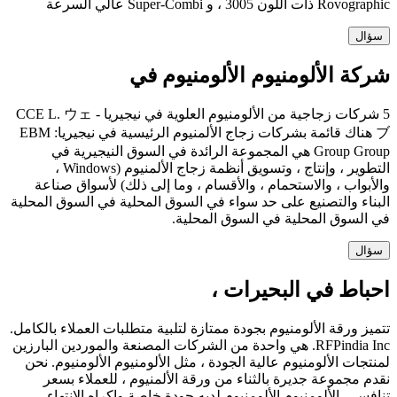
Rovographic ذات اللون 3005 ، و Super-Combi عالي السرعة
سؤال
شركة الألومنيوم الألومنيوم في
5 شركات زجاجية من الألومنيوم العلوية في نيجيريا - CCE L. ウェ
ブ هناك قائمة بشركات زجاج الألمنيوم الرئيسية في نيجيريا: EBM
Group Group هي المجموعة الرائدة في السوق النيجيرية في
التطوير ، وإنتاج ، وتسويق أنظمة زجاج الألمنيوم (Windows ،
والأبواب ، والاستحمام ، والأقسام ، وما إلى ذلك) لأسواق صناعة
البناء والتصنيع على حد سواء في السوق المحلية في السوق المحلية
في السوق المحلية في السوق المحلية.
سؤال
احباط في البحيرات ،
تتميز ورقة الألومنيوم بجودة ممتازة لتلبية متطلبات العملاء بالكامل.
RFPindia Inc. هي واحدة من الشركات المصنعة والموردين البارزين
لمنتجات الألومنيوم عالية الجودة ، مثل الألومنيوم الألومنيوم. نحن
نقدم مجموعة جديرة بالثناء من ورقة الألمنيوم ، للعملاء بسعر
تنافسي. الألومنيوم الألومنيوم لديه جودة خاصة وإكراه الانتهاء