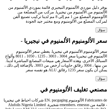
يوفر دليل موردي الألمنيوم النيجيري قائمة بموردي الألمنيوم من
الألمنيوم من الألمنيوم من نيجيريا. مركب من المصنّعة من
الألومنيوم المصنّع من 1 مم إلى 8 مم لدينا تركيب تصنيع الفن
لمركب المصنّع من الألومنيوم ومع مختبر جيد الجودة
سؤال
سعر الألومنيوم الألمنيوم في نيجيريا -
سعر الألومنيوم الألمنيوم في نيجيريا. يغطي سعر الألومنيوم
الألمنيوم في نيجيريا سعر 3004 ، 3003 ، 1235 ، 1050 ، 8011 وألواح
السبائك الأخرى. وهذه الأسعار هي مبيعات المصانع المباشرة لدينا.
من بينها ، 3004 رقائق حاويات أرخص من 3003. بالإضافة إلى ذلك ،
يمكن أن يكون سعر 1235 رقائق ALU هو نفسه سعر
سؤال
مصنعي تغليف الألومنيوم في
Fabricantes de الألومنيوم EN. pacgaging شركات احباط في نيجيريا
- قائمة من emembers. emesras شجيرة. Alufoils Nigeria Limited