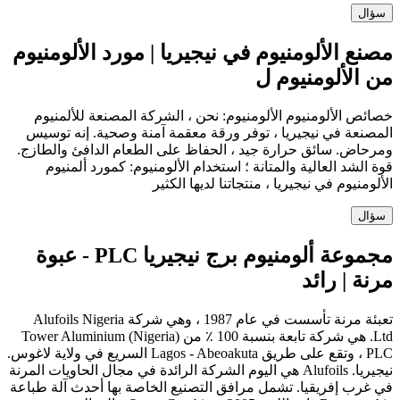
سؤال
مصنع الألومنيوم في نيجيريا | مورد الألومنيوم
من الألومنيوم ل
خصائص الألومنيوم الألومنيوم: نحن ، الشركة المصنعة للألمنيوم
المصنعة في نيجيريا ، توفر ورقة معقمة آمنة وصحية. إنه توسيس
ومرحاض. سائق حرارة جيد ، الحفاظ على الطعام الدافئ والطازج.
قوة الشد العالية والمتانة ؛ استخدام الألومنيوم: كمورد ألمنيوم
الألومنيوم في نيجيريا ، منتجاتنا لديها الكثير
سؤال
مجموعة ألومنيوم برج نيجيريا PLC - عبوة
مرنة | رائد
تعبئة مرنة تأسست في عام 1987 ، وهي شركة Alufoils Nigeria
Ltd. هي شركة تابعة بنسبة 100 ٪ من Tower Aluminium (Nigeria)
PLC ، وتقع على طريق Lagos - Abeoakuta السريع في ولاية لاغوس.
نيجيريا. Alufoils هي اليوم الشركة الرائدة في مجال الحاويات المرنة
في غرب إفريقيا. تشمل مرافق التصنيع الخاصة بها أحدث آلة طباعة