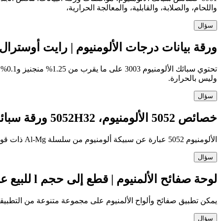
واللحام، والصلابة، والقابلية، والمعالجة الحرارية،
سؤال
ورقة بيانات درجات الألومنيوم | رايت أوسترال
وليس بالحرارة.
سؤال
خصائص 5052 الألومنيوم، 5052H32 ورقة سبائك الألومنيوم،
الألومنيوم 5052 عبارة عن سبيكة ألومنيوم من سلسلة Al-Mg ذات قوة متوسطة ومقاومة عالية للتعب ولدونة جيدة، وهي أكثر مضادات الأكسدة استخدامًا على نطاق واسع.
سؤال
لوحة صفائح الألمنيوم | قطع إلى حجم l للبيع على الإنترنت
يمكن تطبيق صفائح وألواح الألمنيوم على مجموعة متنوعة من التطبيقات، بما في 
سؤال