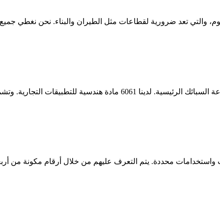
سبائك السيليكون والمغنيسيوم متوسطة إلى عالية القوة كعناصر صناعة السب
ت واستخدامات محددة. يتم التعرف عليهم من خلال أرقام مكونة من أرب