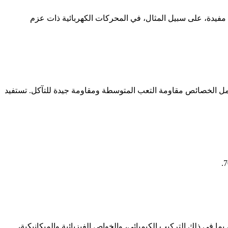
ك مفيدة، على سبيل المثال، في المحركات الكهربائية ذات عزم
ائك الرئيسية. لدينا 6061 مادة هندسية للتطبيقات التجارية. وتشمل الخصائص مقاومة التعب المتوسطة ومقاومة جيدة للتآكل. تستفيد
606 خصائص سبائك الألومنيوم، مواصفات ورقة البيانات. تلخص الجداول والقوائم التالية خصائص وأوراق بيانات ومواصفات الألومنيوم 6061، بما في ذلك التركيب الكيميائي، والخواص الفيزيائية والميكانيكية،