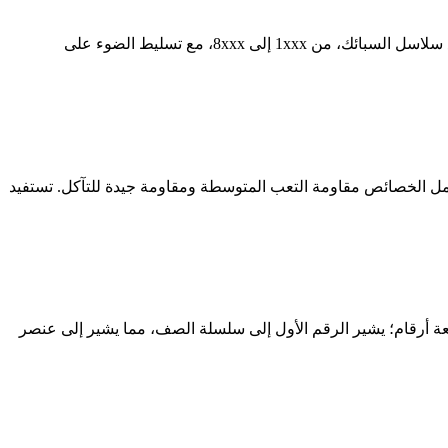
يوضح دليل شركة HDM التنوع الذي لا مثيل له لسبائك صفائح الألومنيوم، والتي تعد ضرورية لقطاعات مثل الطيران والبناء. نحن نغطي جميع سلاسل السبائك، من 1xxx إلى 8xxx، مع تسليط الضوء على
ائك الرئيسية. لدينا 6061 مادة هندسية للتطبيقات التجارية. وتشمل الخصائص مقاومة التعب المتوسطة ومقاومة جيدة للتآكل. تستفيد
عة أرقام؛ يشير الرقم الأول إلى سلسلة الصف، مما يشير إلى عنصر