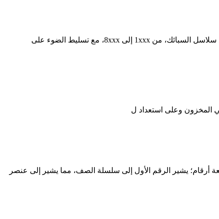
يوضح دليل شركة HDM التنوع الذي لا مثيل له لسبائك صفائح الألومنيوم، والتي تعد ضرورية لقطاعات مثل الطيران والبناء. نحن نغطي جميع سلاسل السبائك، من 1xxx إلى 8xxx، مع تسليط الضوء على
عة أرقام؛ يشير الرقم الأول إلى سلسلة الصف، مما يشير إلى عنصر