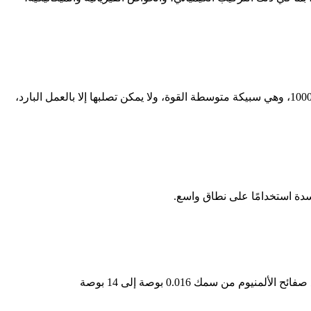
تحتوي سبائك الألومنيوم 3003 على ما يقرب من 1.25% منجنيز و0.1% من النحاس، مما يزيد من قوتها مقارنة بدرجات الألومنيوم من سلسلة 1000، وهي سبيكة متوسطة القوة، ولا يمكن تصلبها إلا بالعمل البارد،
ن سمك 0.016 بوصة إلى 14 بوصة